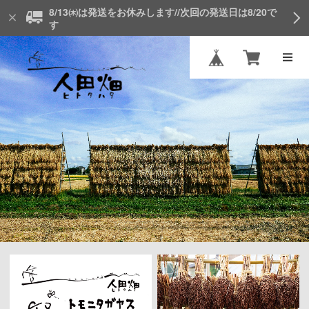
8/13㈭は発送をお休みします//次回の発送日は8/20で
す