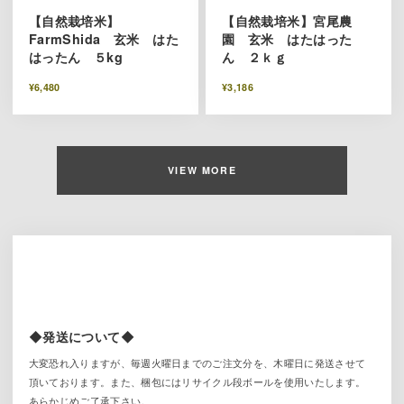
【自然栽培米】
【自然栽培米】宮尾農
FarmShida 玄米 はた
園 玄米 はたはった
はったん ５kg
ん ２ｋｇ
¥6,480
¥3,186
VIEW MORE
◆発送について◆
大変恐れ入りますが、毎週火曜日までのご注文分を、木曜日に発送させて
頂いております。また、梱包にはリサイクル段ボールを使用いたします。
あらかじめご了承下さい。