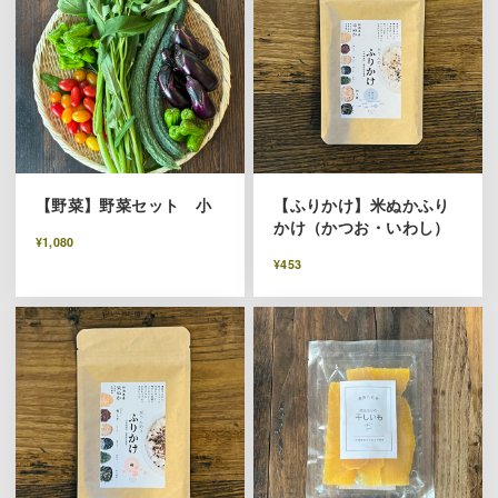
【野菜】野菜セット 小
【ふりかけ】米ぬかふり
かけ（かつお・いわし）
¥1,080
¥453