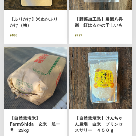
【ふりかけ】米ぬかふり
【野菜加工品】農園八兵
かけ（梅）
衛 紅はるかの干しいも
¥486
¥777
【自然栽培米】
【自然栽培米】けんちゃ
FarmShida 玄米 旭一
ん農場 白米 プリンセ
号 25kg
スサリー ４５０ｇ