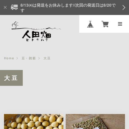
8/13㈭は発送をお休みします//次回の発送日は8/20で
す
Home
豆・雑穀
大豆
大豆