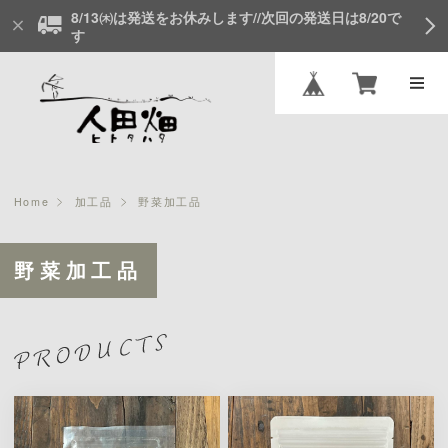
8/13㈭は発送をお休みします//次回の発送日は8/20で
す
Home
加工品
野菜加工品
野菜加工品