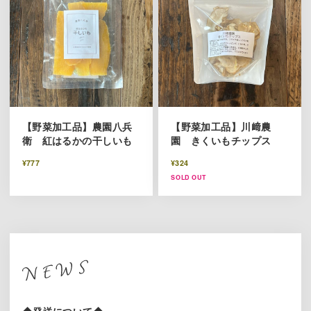
【野菜加工品】農園八兵
【野菜加工品】川﨑農
衛 紅はるかの干しいも
園 きくいもチップス
¥777
¥324
SOLD OUT
◆発送について◆