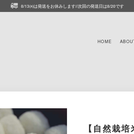
8/13㈭は発送をお休みします//次回の発送日は8/20です
HOME
ABOU
【自然栽培