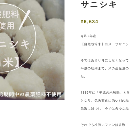
サニシキ 
¥6,534
令和7年産
【自然栽培米】白米 ササニ
今ではあまり耳にしなくなっ
平成の初期まで、米の生産量
た。
1993年に「平成の米騒動」
となり、気象変化に強い別の
急激に減少し、今では希少な
それでも根強いファンは多数