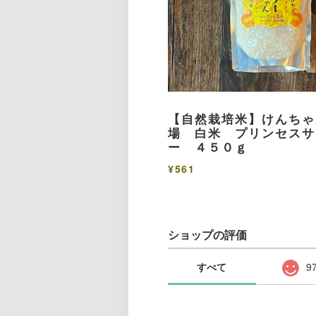
【自然栽培米】けんちゃ
場 白米 プリンセスサ
ー ４５０ｇ
¥561
ショップの評価
すべて
9