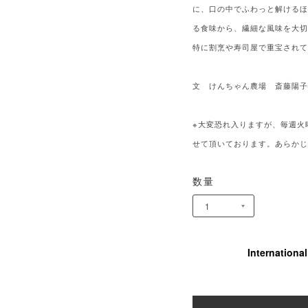
に、口の中でふわっと解ける
る食味から、繊細な風味を大
特に割烹や寿司屋で重宝され
文 けんちゃん農場 斎藤陽
※大変恐れ入りますが、毎週火
せて頂いております。あらか
数量
Internationa