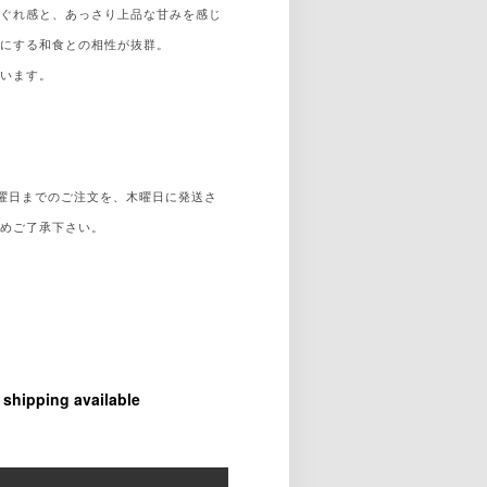
ほぐれ感と、あっさり上品な甘みを感じ
切にする和食との相性が抜群。
ています。
子
曜日までのご注文を、木曜日に発送さ
じめご了承下さい。
l shipping available