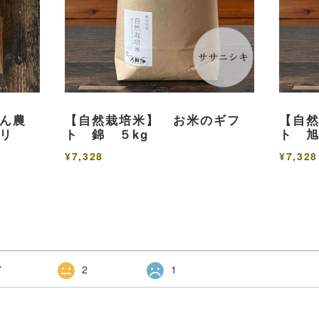
ん農
【自然栽培米】 お米のギフ
【自
リ
ト 錦 ５kg
ト 旭
¥7,328
¥7,328
7
2
1