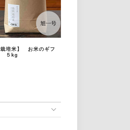
然栽培米】 お米のギフ
 ５kg