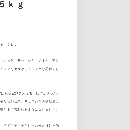
５ｋｇ
シキ ５ｋｇ
てしまった「ササニシキ」ですが、実は
のトップを争うほどメジャーな品種でし
と呼ばれる記録的大冷害・凶作がきっかけ
品種たちが台頭。ササニシキの栽培量は
品種とまで言われるようになりました。
！甘くてモチモチとしたお米とは対照的