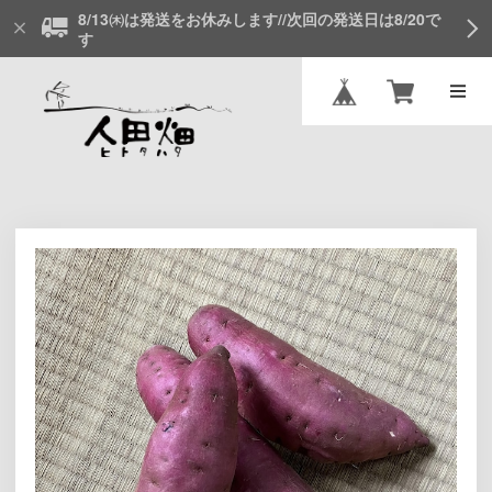
8/13㈭は発送をお休みします//次回の発送日は8/20で
す