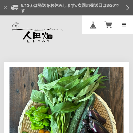
8/13㈭は発送をお休みします//次回の発送日は8/20で
す